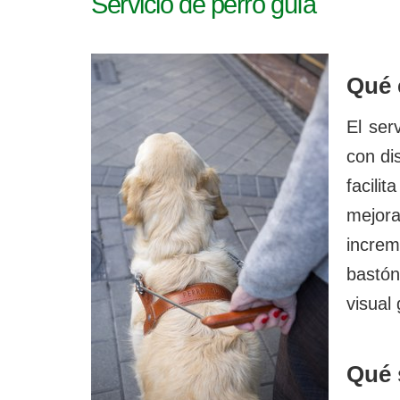
Servicio de perro guía
e
s
t
á
Qué 
a
q
El ser
u
í
con di
:
facili
mejora
increm
bastón
visual
Qué 