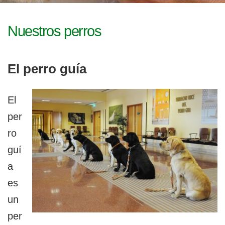
l
g
a
e
c
Nuestros perros
i
g
ó
n
a
El perro guía
b
El
l
per
e
ro
guí
a
es
un
per