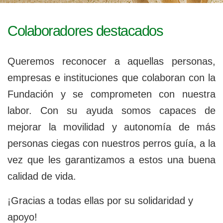
l
g
a
e
c
Colaboradores destacados
i
g
ó
n
a
Queremos reconocer a aquellas personas,
empresas e instituciones que colaboran con la
b
Fundación y se comprometen con nuestra
l
labor. Con su ayuda somos capaces de
e
mejorar la movilidad y autonomía de más
personas ciegas con nuestros perros guía, a la
vez que les garantizamos a estos una buena
calidad de vida.
¡Gracias a todas ellas por su solidaridad y
apoyo!