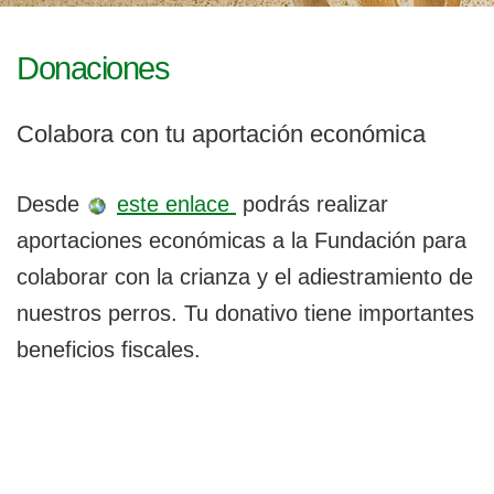
l
g
a
e
c
Donaciones
i
g
ó
n
Colabora con tu aportación económica
a
b
Desde
este enlace
podrás realizar
l
aportaciones económicas a la Fundación para
e
colaborar con la crianza y el adiestramiento de
nuestros perros. Tu donativo tiene importantes
beneficios fiscales.