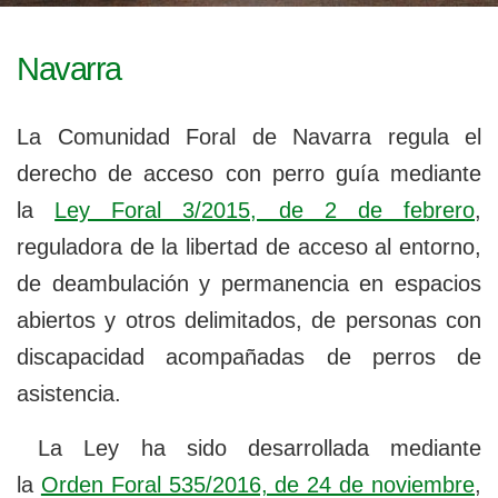
l
g
a
e
c
Navarra
i
g
ó
n
a
La Comunidad Foral de Navarra regula el
derecho de acceso con perro guía mediante
b
la
Ley Foral 3/2015, de 2 de febrero
,
l
reguladora de la libertad de acceso al entorno,
e
de deambulación y permanencia en espacios
abiertos y otros delimitados, de personas con
discapacidad acompañadas de perros de
asistencia
.
La Ley ha sido desarrollada mediante
la
Orden Foral 535/2016, de 24 de noviembre
,