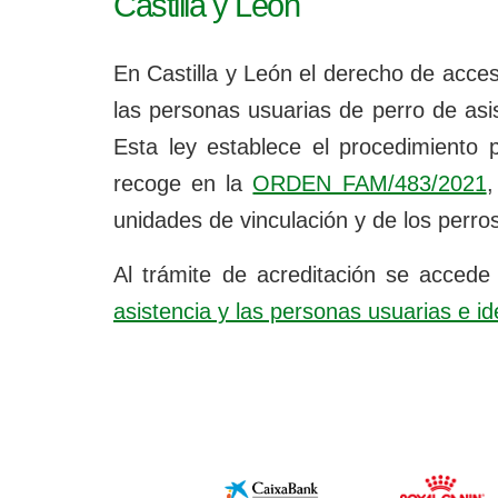
Castilla y León
e
s
t
En Castilla y León el derecho de acce
á
las personas usuarias de perro de asi
a
q
Esta ley establece el procedimiento 
u
recoge en la
ORDEN FAM/483/2021
,
í
:
unidades de vinculación y de los perro
Al trámite de acreditación se accede 
asistencia y las personas usuarias e id