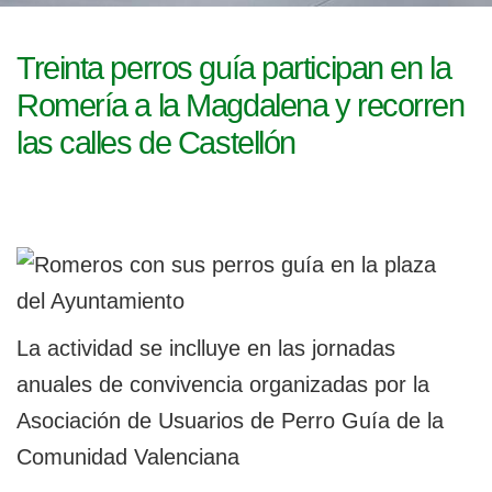
l
g
a
e
c
Treinta perros guía participan en la
i
g
Romería a la Magdalena y recorren
ó
n
a
las calles de Castellón
b
l
e
La actividad se inclluye en las jornadas
anuales de convivencia organizadas por la
Asociación de Usuarios de Perro Guía de la
Comunidad Valenciana