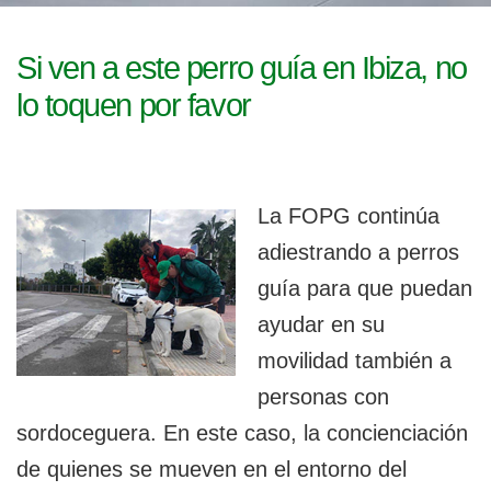
l
g
a
e
c
Si ven a este perro guía en Ibiza, no
i
g
lo toquen por favor
ó
n
a
b
La FOPG continúa
l
adiestrando a perros
e
guía para que puedan
ayudar en su
movilidad también a
personas con
sordoceguera. En este caso, la concienciación
de quienes se mueven en el entorno del