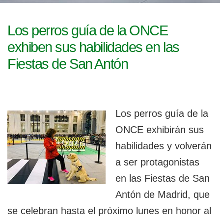
l
g
a
e
c
Los perros guía de la ONCE
i
g
exhiben sus habilidades en las
ó
n
a
Fiestas de San Antón
b
l
Los perros guía de la
e
ONCE exhibirán sus
habilidades y volverán
a ser protagonistas
en las Fiestas de San
Antón de Madrid, que
se celebran hasta el próximo lunes en honor al