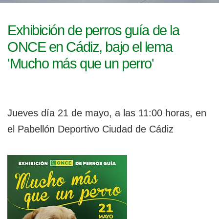
l
g
a
e
c
Exhibición de perros guía de la
i
g
ONCE en Cádiz, bajo el lema
ó
n
a
'Mucho más que un perro'
b
l
Jueves día 21 de mayo, a las 11:00 horas, en
e
el Pabellón Deportivo Ciudad de Cádiz