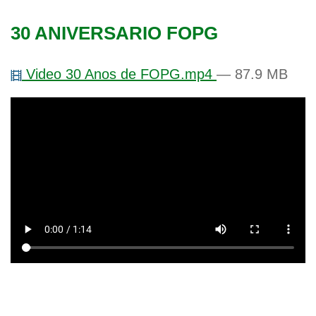
l
g
a
e
30 ANIVERSARIO FOPG
c
i
g
ó
Video 30 Anos de FOPG.mp4
— 87.9 MB
n
a
b
l
e