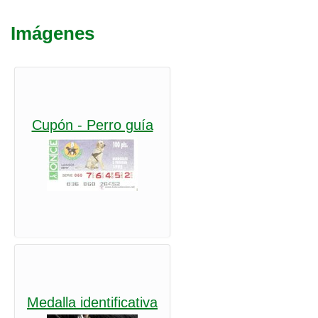
l
g
a
e
Imágenes
c
i
g
ó
n
a
b
Cupón - Perro guía
l
e
Medalla identificativa