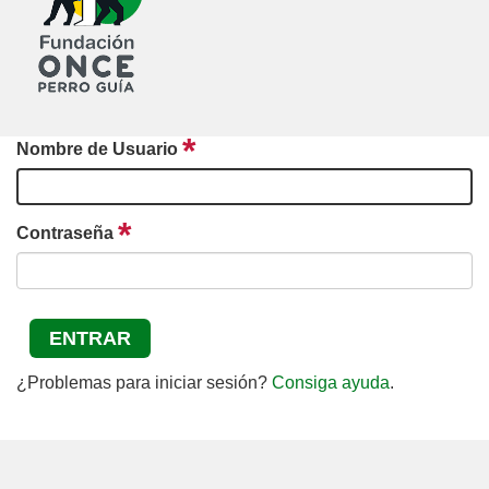
r
r
a
i
c
o
r
n
t
m
e
Nombre de Usuario
n
e
i
d
n
o
Contraseña
u
d
e
¿Problemas para iniciar sesión?
Consiga ayuda
.
s
p